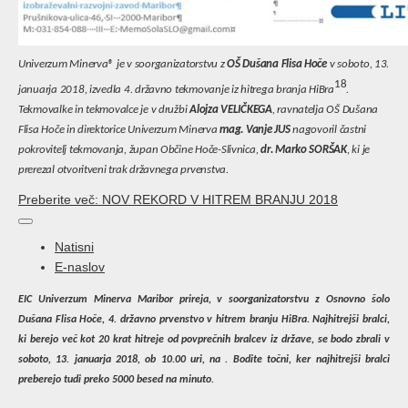
Univerzum Minerva® je v soorganizatorstvu z
OŠ Dušana Flisa Hoče
v soboto, 13.
18
januarja 2018, izvedla 4. državno tekmovanje iz hitrega branja HiBra
.
Tekmovalke in tekmovalce je v družbi
Alojza VELIČKEGA
, ravnatelja OŠ Dušana
Flisa Hoče in direktorice Univerzum Minerva
mag. Vanje JUS
nagovoril častni
pokrovitelj tekmovanja, župan Občine Hoče-Slivnica,
dr. Marko SORŠAK
, ki je
prerezal otvoritveni trak državnega prvenstva.
Preberite več: NOV REKORD V HITREM BRANJU 2018
Natisni
E-naslov
EIC Univerzum Minerva Maribor prireja, v soorganizatorstvu z Osnovno šolo
Dušana Flisa Hoče, 4. državno prvenstvo v hitrem branju
HiBra. Najhitrejši bralci,
ki berejo več kot 20 krat hitreje od povprečnih bralcev iz države, se bodo zbrali v
soboto, 13. januarja 2018, ob 10.00 uri, na . Bodite točni, ker najhitrejši bralci
preberejo tudi preko 5000 besed na minuto.