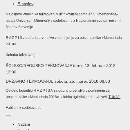
E-naslov
Na osnovi Pravilnika tekmovanj v učinkovitem pomnjenju »memoriada«
izdaja Univerzum Minerva® v sodelovanju z Nacionalnim svetom miselnih
športov Slovenije
R A Z P I S za odprto prvenstvo v pomnjenju za posameznike »Memoriada
2018«
Koledar tekmovanj
ŠOLSKO/REGIJSKO TEKMOVANJE torek, 13. februar 2018
13:00
DRŽAVNO TEKMOVANJE sobota, 25. marec 2018 08:00
Celotno besedilo R A Z P I S A za odprto prvenstvo v pomnjenju za
posameznike »Memoriada 2018« si lahko ogledate na povezavi:
TUKAJ.
Vabljeni k sodelovanju.
Natisni