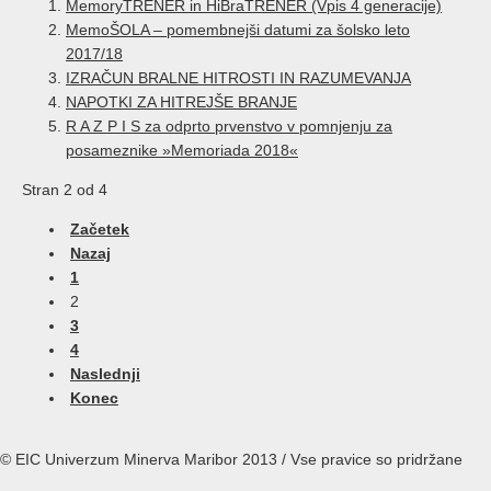
MemoryTRENER in HiBraTRENER (Vpis 4 generacije)
MemoŠOLA – pomembnejši datumi za šolsko leto
2017/18
IZRAČUN BRALNE HITROSTI IN RAZUMEVANJA
NAPOTKI ZA HITREJŠE BRANJE
R A Z P I S za odprto prvenstvo v pomnjenju za
posameznike »Memoriada 2018«
Stran 2 od 4
Začetek
Nazaj
1
2
3
4
Naslednji
Konec
© EIC Univerzum Minerva Maribor 2013 / Vse pravice so pridržane