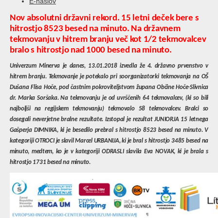
E-naslov
Nov absolutni državni rekord. 15 letni deček bere s
hitrostjo 8523 besed na minuto. Na državnem
tekmovanju v hitrem branju več kot 1/2 tekmovalcev
bralo s hitrostjo nad 1000 besed na minuto.
Univerzum Minerva je danes, 13.01.2018 izvedla že 4. državno prvenstvo v
hitrem branju. Tekmovanje je potekalo pri soorganizatorki tekmovanja na OŠ
Dušana Flisa Hoče, pod častnim pokroviteljstvom župana Občine Hoče-Slivnica
dr. Marka Soršaka. Na tekmovanju je od uvrščenih 64 tekmovalcev, (ki so bili
najboljši na regijskem tekmovanju) tekmovalo 58 tekmovalcev. Bralci so
dosegali neverjetne bralne rezultate. Izstopal je rezultat JUNIORJA 15 letnega
Gašperja DIMNIKA, ki je besedilo prebral s hitrostjo 8523 besed na minuto. V
kategoriji OTROCI je slavil Marcel URBANIJA, ki je bral s hitrostjo 3485 besed na
minuto, medtem, ko je v kategoriji ODRASLI slavila Eva NOVAK, ki je brala s
hitrostjo 1731 besed na minuto.