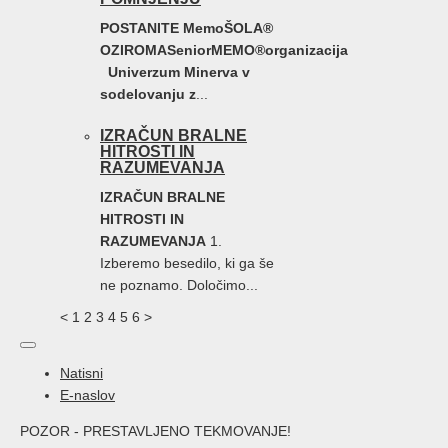
POSTANITE MemoŠOLA®
OZIROMA
SeniorMEMO
®
organizacija
Univerzum Minerva v
sodelovanju z
...
IZRAČUN BRALNE
HITROSTI IN
RAZUMEVANJA
IZRAČUN BRALNE
HITROSTI IN
RAZUMEVANJA
1.
Izberemo besedilo, ki ga še
ne poznamo. Določimo...
<
1
2
3
4
5
6
>
Natisni
E-naslov
POZOR - PRESTAVLJENO TEKMOVANJE!