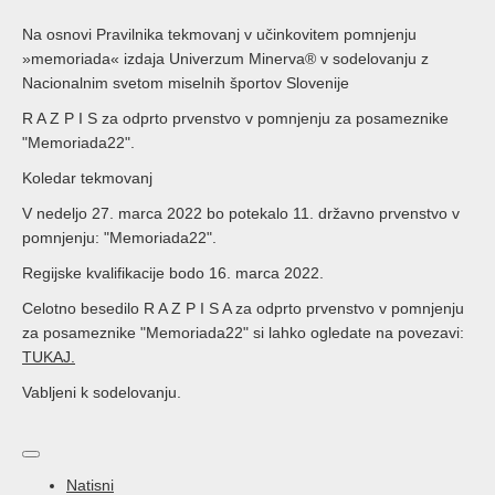
Na osnovi Pravilnika tekmovanj v učinkovitem pomnjenju
»memoriada« izdaja Univerzum Minerva® v sodelovanju z
Nacionalnim svetom miselnih športov Slovenije
R A Z P I S za odprto prvenstvo v pomnjenju za posameznike
"Memoriada22".
Koledar tekmovanj
V nedeljo 27. marca 2022 bo potekalo 11. državno prvenstvo v
pomnjenju: "Memoriada22".
Regijske kvalifikacije bodo 16. marca 2022.
Celotno besedilo R A Z P I S A za odprto prvenstvo v pomnjenju
za posameznike "Memoriada22" si lahko ogledate na povezavi:
TUKAJ.
Vabljeni k sodelovanju.
Natisni