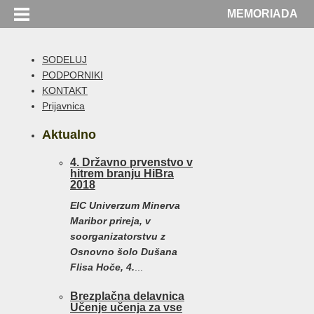
MEMORIADA
SODELUJ
PODPORNIKI
KONTAKT
Prijavnica
Aktualno
4. Državno prvenstvo v
hitrem branju HiBra
2018
EIC Univerzum Minerva
Maribor prireja, v
soorganizatorstvu z
Osnovno šolo Dušana
Flisa Hoče, 4.
...
Brezplačna delavnica
Učenje učenja za vse