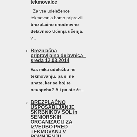
tekmovalce
Za vse udeležence
tekmovanja bomo pripravili
brezplačno enodnevno
delavnico Učenja učenja
,
v...
Brezplačna
pripravljalna delavnica -
sreda 12.03.2014
Vas mika udeležba ne
tekmovanju, pa si ne
upate, ker se bojite
neuspeha?
Ali pa ste že
...
BREZPLAČNO
USPOSABLJANJE
SKRBNIKOV ŠOL in
SENIORSKIH
ORGANIZACIJ ZA
IZVEDBO PRED
TEKMOVANJ V
POMNJENJU