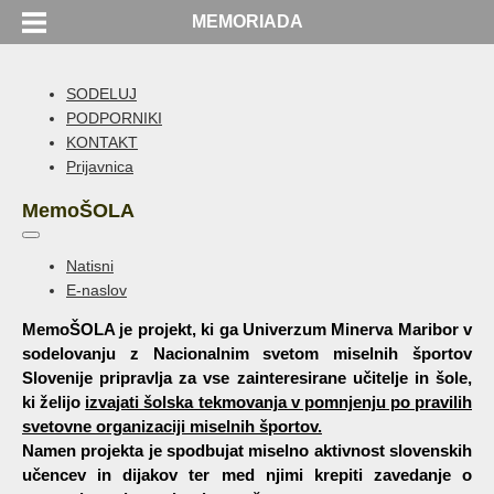
MEMORIADA
SODELUJ
PODPORNIKI
KONTAKT
Prijavnica
MemoŠOLA
Natisni
E-naslov
MemoŠOLA je projekt, ki ga Univerzum Minerva Maribor v
sodelovanju z Nacionalnim svetom miselnih športov
Slovenije pripravlja za vse zainteresirane učitelje in šole,
ki želijo
izvajati šolska tekmovanja v pomnjenju po pravilih
svetovne organizaciji miselnih športov.
Namen projekta je spodbujat miselno aktivnost slovenskih
učencev in dijakov ter med njimi krepiti zavedanje o