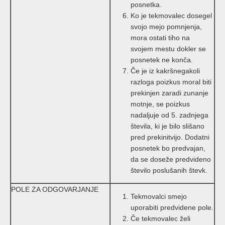
posnetka.
Ko je tekmovalec dosegel
svojo mejo pomnjenja,
mora ostati tiho na
svojem mestu dokler se
posnetek ne konča.
Če je iz kakršnegakoli
razloga poizkus moral biti
prekinjen zaradi zunanje
motnje, se poizkus
nadaljuje od 5. zadnjega
števila, ki je bilo slišano
pred prekinitvijo. Dodatni
posnetek bo predvajan,
da se doseže predvideno
število poslušanih števk.
POLE ZA ODGOVARJANJE
Tekmovalci smejo
uporabiti predvidene pole.
Če tekmovalec želi