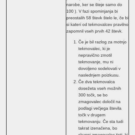
narobe, ker se šteje samo do
100 ). V fazi spominjanja bi
preostalih 58 števk štelo le, če bi
si kateri od tekmovalcev pravilno
zapomnil vseh prvih 42 števk.
Če je bil razlog za motnjo
tekmovalec, ki je
nepravično zmotil
tekmovanje, mu ni
dovoljeno sodelovati v
naslednjem poizkusu.
Če dva tekmovalca
dosežeta vseh možnih
300 točk, se bo
zmagovalec določil na
podlagi večjega števila
točk v drugem
tekmovanju. Če sta tudi
takrat izenačena, bo
skupni zmagovalec tisti, ki