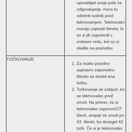
uporabljati svoje pole za
odgovarjanje, mora to
odobriti sodnik pred
tekmovanjem. Tekmovalci
morajo zapisati števke, ki
so si jih zapomnili v
vrstnem redu, kot so si
sledile na posnetku.
TOČKOVANJE
Za vsako pravilno
zapisano zaporedno
števko se dodeli ena
točka.
Točkovanje se zaključi, ko
se tekmovalec prvič
zmoti. Na primer, če si
tekmovalec zapomni127
števk, ampak se zmoti pri
43. števki, bo dosegel 42
točk. Če si je tekmovalec