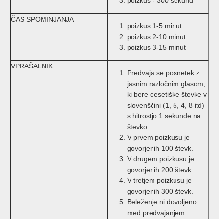
poizkus - 300 sekund
ČAS SPOMINJANJA
poizkus 1-5 minut
poizkus 2-10 minut
poizkus 3-15 minut
VPRAŠALNIK
Predvaja se posnetek z
jasnim razločnim glasom,
ki bere desetiške števke v
slovenščini (1, 5, 4, 8 itd)
s hitrostjo 1 sekunde na
števko.
V prvem poizkusu je
govorjenih 100 števk.
V drugem poizkusu je
govorjenih 200 števk.
V tretjem poizkusu je
govorjenih 300 števk.
Beleženje ni dovoljeno
med predvajanjem