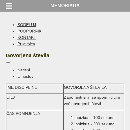
MEMORIADA
SODELUJ
PODPORNIKI
KONTAKT
Prijavnica
Govorjena števila
Natisni
E-naslov
IME DISCIPLINE
GOVORJENA ŠTEVILA
CILJ
Zapomniti si in se spomniti čim
več govorjenih števil.
ČAS POMNJENJA
poizkus - 100 sekund
poizkus - 200 sekund