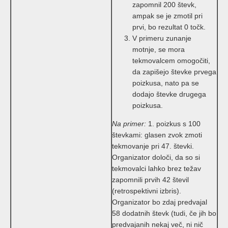
zapomnil 200 števk,
ampak se je zmotil pri
prvi, bo rezultat 0 točk.
V primeru zunanje
motnje, se mora
tekmovalcem omogočiti,
da zapišejo števke prvega
poizkusa, nato pa se
dodajo števke drugega
poizkusa.
Na primer:
1. poizkus s 100
števkami: glasen zvok zmoti
tekmovanje pri 47. števki.
Organizator določi, da so si
tekmovalci lahko brez težav
zapomnili prvih 42 števil
(retrospektivni izbris).
Organizator bo zdaj predvajal
58 dodatnih števk (tudi, če jih bo
predvajanih nekaj več, ni nič