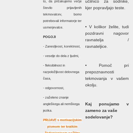
učilnico za sodnike,
to, da pričakujemo večje
kjer popravljajo teste.
število prijavljenih
tekmovalcev, bomo
potrebovali informatorje ter
• V kolikor želite, tudi
usmerjevalce.
pozdravni nagovor
POGOJI
ravnatelja /
ravnateljice.
- Zanesljivost, korektnost,
- veselje do dela z ljudmi,
• Pomoč pri
- fleksibilnost in
prepoznavnosti
razpoložljivost delovnega
tekmovanja v vašem
časa,
okolju.
- odgovornost,
- zaželeno znanje
Kaj ponujamo v
angleškega ali nemškega
zameno za vaše
jezika.
sodelovanje?
PRIJAVE s motivacijskim
pismom ter kratkim