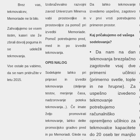
Izobraževalno razvojni
Da lahko tekmovanje
Brez vas,
zavod Univerzum Minerva
izvedemo uspešno, zagotovo
tekmovalcev,
vabi prostovoljke in
v prvi vrsti potrebujemo
Memoriade ne bi bilo.
prostovoljce za pomoč pri
primeren prostor.
Zahvaljujemo se vsem
izvedbi Memoriade.
Kaj pričakujemo od vašega
tistim, kateri ste že
Pomoč potrebujemo pred,
sodelovanja?
zbrali dovolj poguma in
med in po izvedbi
se udeležili
• Da nam na dan
tekmovanja.
tekmovanja.
tekmovanja brezplačno
OPIS NALOG
zagotovite vsaj dve
Vse ostale pa vabimo,
primerni učilnici
Sodelujete lahko pri
da se nam pridružite v
(primerno svetle, tople
pripravi in izvedbi
letu 2015.
in ne hrupne). Za
tekmovanja (deljenje
uspešno izvedeno
testov, merjenje časa,
tekmovanje
nadzorovanje poteka
potrebujemo
tekmovanja...). Če imate
računalniško
željo promovirati
opremljeno učilnico za
tekmovanje, lahko delite
tekmovalce kapacitete
promocijsko gradivo pred
do 20 oseb ter manjšo
in po Memoriadi. Glede na