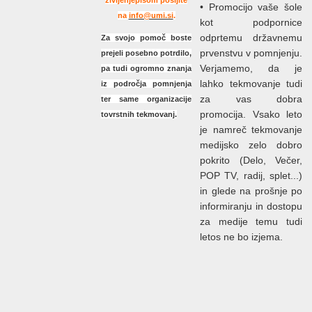
življenjepisom pošljite
• Promocijo vaše šole
na
info@umi.si
.
kot podpornice
odprtemu državnemu
Za svojo pomoč boste
prvenstvu v pomnjenju.
prejeli posebno potrdilo,
Verjamemo, da je
pa
tudi ogromno znanja
lahko tekmovanje tudi
iz področja pomnjenja
za vas dobra
ter same organizacije
promocija. Vsako leto
tovrstnih tekmovanj.
je namreč tekmovanje
medijsko zelo dobro
pokrito (Delo, Večer,
POP TV, radij, splet...)
in glede na prošnje po
informiranju in dostopu
za medije temu tudi
letos ne bo izjema.