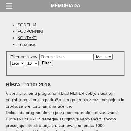
MEMORIADA
SODELUJ
PODPORNIKI
KONTAKT
Prijavnica
Filter naslovov
Filter
HiBra Trener 2018
V certificiranemu programu HiBraTRENER dobijo slušatelji
poglobljena znanja s področja hitrega branja z razumevanjem in
orodja za prenos znanja na učence.
Dokaz, da program deluje je izjemen napredek pri varovancih
HiBraTRENER-k in trenerjev saj njihova varovanci z lahkoto
presegajo hitrosti branja z razumevanjem preko 1000