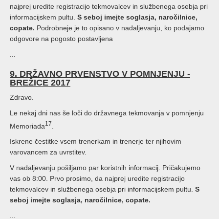
najprej uredite registracijo tekmovalcev in službenega osebja pri
informacijskem pultu.
S seboj imejte soglasja, naročilnice,
copate.
Podrobneje je to opisano v nadaljevanju, ko podajamo
odgovore na pogosto postavljena
...
9. DRŽAVNO PRVENSTVO V POMNJENJU -
BREŽICE 2017
Zdravo.
Le nekaj dni nas še loči do državnega tekmovanja v pomnjenju
17
Memoriada
.
Iskrene čestitke vsem trenerkam in trenerje ter njihovim
varovancem za uvrstitev.
V nadaljevanju pošiljamo par koristnih informacij. Pričakujemo
vas ob 8:00. Prvo prosimo, da najprej uredite registracijo
tekmovalcev in službenega osebja pri informacijskem pultu.
S
seboj imejte soglasja, naročilnice, copate.
...