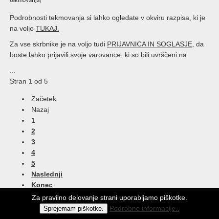
tekmovanja)
Podrobnosti tekmovanja si lahko ogledate v okviru razpisa, ki je
na voljo
TUKAJ.
Za vse skrbnike je na voljo tudi
PRIJAVNICA
IN SOGLASJE
, da
boste lahko prijavili svoje varovance, ki so bili uvrščeni na
...
Stran 1 od 5
Začetek
Nazaj
1
2
3
4
5
Naslednji
Konec
Za pravilno delovanje strani uporabljamo piškotke.
Podrobne informacije..
Sprejemam piškotke.
© EIC Univerzum Minerva Maribor 2013 / Vse pravice so pridržane